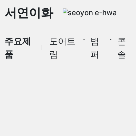
서연이화
·
·
주요제
도어트
범
콘
품
림
퍼
솔