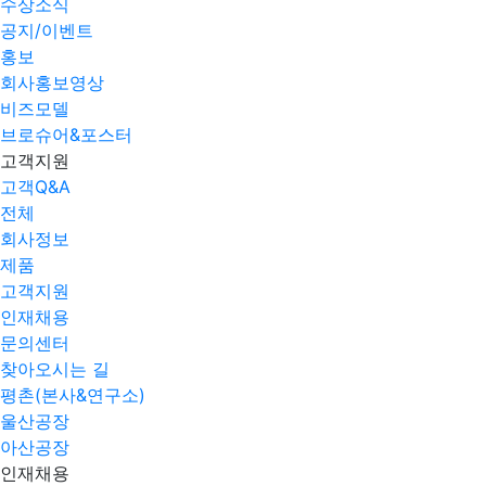
수상소식
공지/이벤트
홍보
회사홍보영상
비즈모델
브로슈어&포스터
고객지원
고객Q&A
전체
회사정보
제품
고객지원
인재채용
문의센터
찾아오시는 길
평촌(본사&연구소)
울산공장
아산공장
인재채용