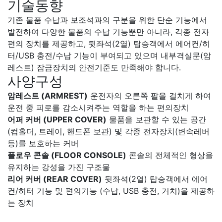
기술동향
기존 물품 수납과 보조석과의 구분을 위한 단순 기능에서
발전하여 다양한 물품의 수납 기능뿐만 아니라, 각종 전자
편의 장치를 제공하고, 뒷좌석(2열) 탑승객에서 에어컨/히
터/USB 충전/수납 기능이 부여되고 있으며 내부격실문(암
레스트) 잠금장치의 안전기준도 만족해야 합니다.
사양구성
암레스트 (ARMREST)
운전자의 오른쪽 팔을 걸치게 하여
운전 중 피로를 감소시켜주는 역할을 하는 편의장치
어퍼 커버 (UPPER COVER)
물품을 보관할 수 있는 공간
(컵홀더, 트레이, 핸드폰 보관) 및 각종 전자장치(변속레버
등)를 보호하는 커버
플로우 콘솔 (FLOOR CONSOLE)
콘솔의 전체적인 형상을
유지하는 강성을 가진 구조물
리어 커버 (REAR COVER)
뒷좌석(2열) 탑승객에서 에어
컨/히터 기능 및 편의기능 (수납, USB 충전, 거치)을 제공하
는 장치