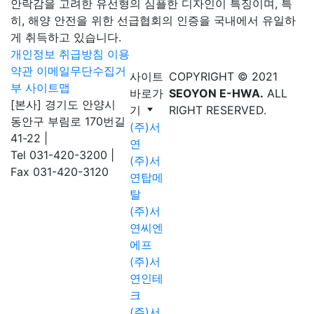
안락감을 고려한 유선형의 심플한 디자인이 특징이며, 특
히, 해양 안전을 위한 선급협회의 인증을 국내에서 유일하
게 취득하고 있습니다.
개인정보 취급방침
이용
약관
이메일무단수집거
사이트
COPYRIGHT © 2021
부
사이트맵
바로가
SEOYON E-HWA.
ALL
[본사] 경기도 안양시
기
RIGHT RESERVED.
동안구 부림로 170번길
(주)서
41-22
|
연
Tel 031-420-3200
|
(주)서
Fax 031-420-3120
연탑메
탈
(주)서
연씨엔
에프
(주)서
연인테
크
(주)서